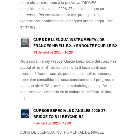
sobre els cursos, aneu a la pestanya IDIOMES i
seleccioneu els cursos 2026-27 de l’idioma que us
interessa. Per consultar les taxes, preus públics,
exempcions, bonificacions i/o beques premeu aquí Per
fer fer la […]
CURS DE LLENGUA INSTRUMENTAL DE
FRANCÈS NIVELL B2.1: ENROUTE POUR LE B2
13 de juliol de 2026 - 10:28
Professora: Fanny Prevost Garcia Descripció del curs: Has
acabat el nivell B1 de francès i et fa il·lusió continuar
aprenent? Aquest curs és per a totes aquelles persones
que volen consolidar els seus coneixements i progressar
cap a un nivell B2.1, amb una metodologia molt pràctica,
comunicativa i centrada en la cultura francòfona. Al llarg
[…]
CURSOS ESPECIALS D’ANGLÈS 2026-27:
BRIDGE TO B1 i BEYOND B2
7 de juliol de 2026 - 12:00
CURS DE LLENGUA INSTRUMENTAL DE NIVELL