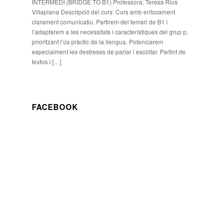
INTERMEDI (BRIDGE TO B1) Professora: Teresa Rius
Villaplana Descripció del curs: Curs amb enfocament
clarament comunicatiu. Partirem del temari de B1 i
l’adaptarem a les necessitats i característiques del grup p,
prioritzant l’ús pràctic de la llengua. Potenciarem
especialment les destreses de parlar i escoltar. Partint de
textos i […]
FACEBOOK