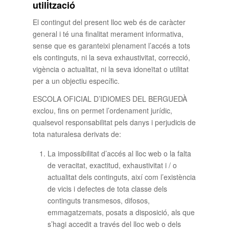
utilització
El contingut del present lloc web és de caràcter
general i té una finalitat merament informativa,
sense que es garanteixi plenament l’accés a tots
els continguts, ni la seva exhaustivitat, correcció,
vigència o actualitat, ni la seva idoneïtat o utilitat
per a un objectiu específic.
ESCOLA OFICIAL D’IDIOMES DEL BERGUEDÀ
exclou, fins on permet l’ordenament jurídic,
qualsevol responsabilitat pels danys i perjudicis de
tota naturalesa derivats de:
La impossibilitat d’accés al lloc web o la falta
de veracitat, exactitud, exhaustivitat i / o
actualitat dels continguts, així com l’existència
de vicis i defectes de tota classe dels
continguts transmesos, difosos,
emmagatzemats, posats a disposició, als que
s’hagi accedit a través del lloc web o dels