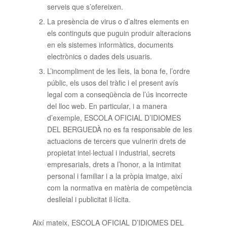
serveis que s’ofereixen.
La presència de virus o d’altres elements en
els continguts que puguin produir alteracions
en els sistemes informàtics, documents
electrònics o dades dels usuaris.
L’incompliment de les lleis, la bona fe, l’ordre
públic, els usos del tràfic i el present avís
legal com a conseqüència de l’ús incorrecte
del lloc web. En particular, i a manera
d’exemple, ESCOLA OFICIAL D’IDIOMES
DEL BERGUEDÀ no es fa responsable de les
actuacions de tercers que vulnerin drets de
propietat intel·lectual i industrial, secrets
empresarials, drets a l’honor, a la intimitat
personal i familiar i a la pròpia imatge, així
com la normativa en matèria de competència
deslleial i publicitat il·lícita.
Així mateix, ESCOLA OFICIAL D’IDIOMES DEL