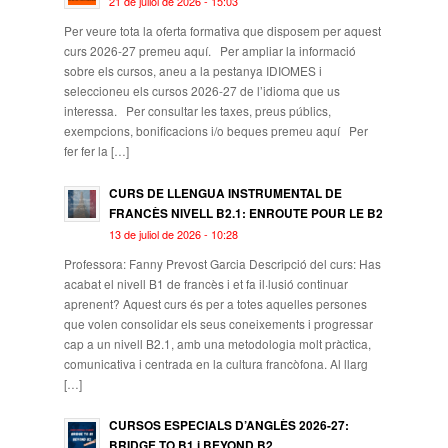
21 de juliol de 2026 - 15:03
Per veure tota la oferta formativa que disposem per aquest
curs 2026-27 premeu aquí. Per ampliar la informació
sobre els cursos, aneu a la pestanya IDIOMES i
seleccioneu els cursos 2026-27 de l’idioma que us
interessa. Per consultar les taxes, preus públics,
exempcions, bonificacions i/o beques premeu aquí Per
fer fer la […]
CURS DE LLENGUA INSTRUMENTAL DE
FRANCÈS NIVELL B2.1: ENROUTE POUR LE B2
13 de juliol de 2026 - 10:28
Professora: Fanny Prevost Garcia Descripció del curs: Has
acabat el nivell B1 de francès i et fa il·lusió continuar
aprenent? Aquest curs és per a totes aquelles persones
que volen consolidar els seus coneixements i progressar
cap a un nivell B2.1, amb una metodologia molt pràctica,
comunicativa i centrada en la cultura francòfona. Al llarg
[…]
CURSOS ESPECIALS D’ANGLÈS 2026-27:
BRIDGE TO B1 i BEYOND B2