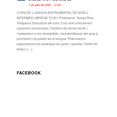
7 de juliol de 2026 - 12:00
CURS DE LLENGUA INSTRUMENTAL DE NIVELL
INTERMEDI (BRIDGE TO B1) Professora: Teresa Rius
Villaplana Descripció del curs: Curs amb enfocament
clarament comunicatiu. Partirem del temari de B1 i
l’adaptarem a les necessitats i característiques del grup p,
prioritzant l’ús pràctic de la llengua. Potenciarem
especialment les destreses de parlar i escoltar. Partint de
textos i […]
FACEBOOK