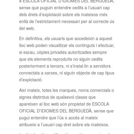
a ESCOLA OFICIAL D’IDIOMES DEL BERGUEDÀ,
sense que puguin entendre cedits a l’usuari cap
dels drets d’explotació sobre els mateixos més
enllà de l’estrictament necessari per al correcte ús
del web.
En definitiva, els usuaris que accedeixin a aquest
lloc web poden visualitzar els continguts i efectuar,
si escau, còpies privades autoritzades sempre
que els elements reproduïts no siguin cedits
posteriorment a tercers, ni s’instal·lin a servidors
connectats a xarxes, ni siguin objecte de cap tipus
d’explotació.
Així mateix, totes les marques, noms comercials o
signes distintius de qualsevol classe que
apareixen al lloc web són propietat de ESCOLA
OFICIAL D’IDIOMES DEL BERGUEDÀ, sense que
pugui entendre que l’ús o accés al mateix
atribueixi a l’usuari cap dret sobre els mateixos.