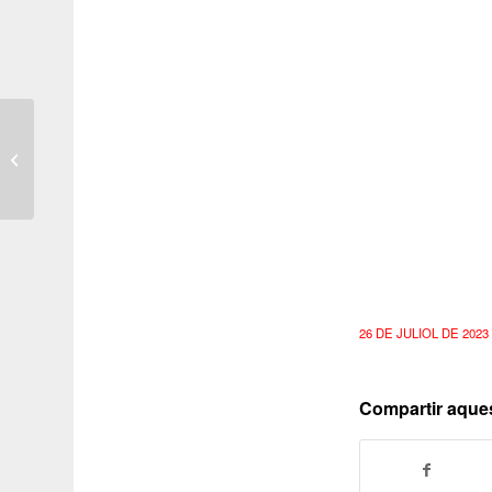
CURSOS
D’ACTUALITZACIÓ
D’ANGLÈS I FRANCÈS
2023-24
26 DE JULIOL DE 2023
Compartir aque