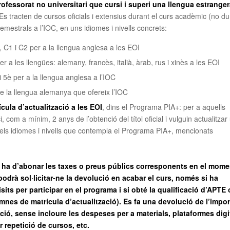
professorat no universitari que cursi i superi una llengua estrange
 Es tracten de cursos oficials i extensius durant el curs acadèmic (no du
 semestrals a l’IOC, en uns idiomes i nivells concrets:
è, C1 i C2 per a la llengua anglesa a les EOI
per a les llengües: alemany, francès, italià, àrab, rus i xinès a les EOI
t i 5è per a la llengua anglesa a l’IOC
 de la llengua alemanya que ofereix l’IOC
cula d’actualització a les EOI
, dins el Programa PIA+: per a aquells
, com a mínim, 2 anys de l’obtenció del títol oficial i vulguin actualitzar
els idiomes i nivells que contempla el Programa PIA+, mencionats
nt ha d’abonar les taxes o preus públics corresponents en el mome
podrà sol·licitar-ne la devolució en acabar el curs, només si ha
sits per participar en el programa i si obté la qualificació d’APTE 
mnes de matrícula d’actualització). Es fa una devolució de l’impor
ció, sense incloure les despeses per a materials, plataformes digi
 repetició de cursos, etc.