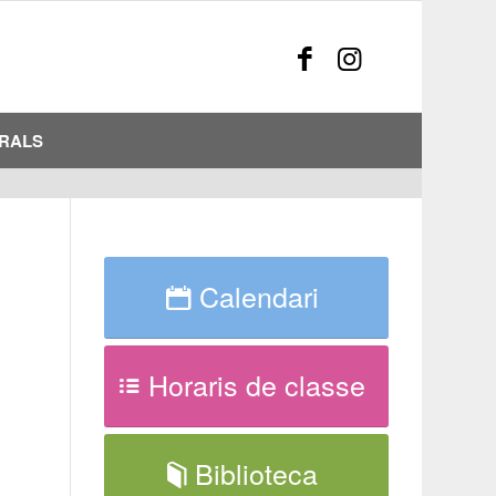
URALS
-
Calendari
Horaris de classe
Biblioteca