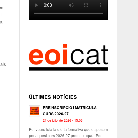
en
l
a.
rals
ÚLTIMES NOTÍCIES
PREINSCRIPCIÓ I MATRÍCULA
CURS 2026-27
21 de juliol de 2026 - 15:03
Per veure tota la oferta formativa que disposem
per aquest curs 2026-27 premeu aquí. Per