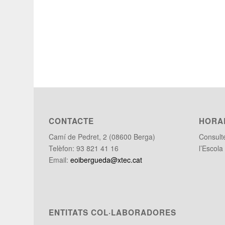
CONTACTE
HORA
Camí de Pedret, 2 (08600 Berga)
Consul
Telèfon: 93 821 41 16
l’Escola
Email:
eoibergueda@xtec.cat
ENTITATS COL·LABORADORES