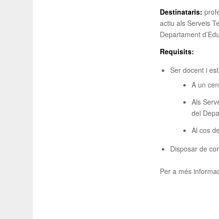
Destinataris:
prof
actiu als Serveis T
Departament d’Educa
Requisits:
Ser docent i est
A un cen
Als Serv
del Depa
Al cos d
Disposar de cor
Per a més informac