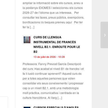
ampliar la informació sobre els cursos, aneu a
la pestanya IDIOMES i seleccioneu els cursos
2026-27 de l’idioma que us interessa. Per
consultar les taxes, preus públics, exempcions,
bonificacions i/o beques premeu aquí Per fer
fer la […]
CURS DE LLENGUA
INSTRUMENTAL DE FRANCÈS
NIVELL B2.1: ENROUTE POUR LE
B2
13 de juliol de 2026 - 10:28
Professora: Fanny Prevost Garcia Descripció
del curs: Has acabat el nivell B1 de francès i et
fa il·lusió continuar aprenent? Aquest curs és
per a totes aquelles persones que volen
consolidar els seus coneixements i progressar
cap a un nivell B2.1, amb una metodologia
molt pràctica, comunicativa i centrada en la
cultura francòfona. Al llarg […]
CURSOS ESPECIALS D’ANGLÈS