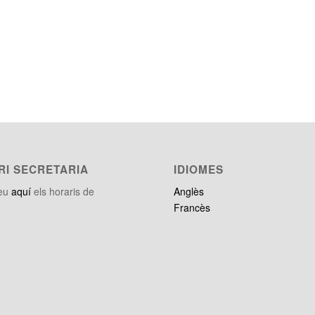
RI SECRETARIA
IDIOMES
teu
aquí
els horaris de
Anglès
Francès