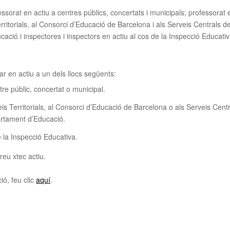
essorat en actiu a centres públics, concertats i municipals; professorat 
erritorials, al Consorci d’Educació de Barcelona i als Serveis Centrals de
ció i inspectores i inspectors en actiu al cos de la Inspecció Educativ
ar en actiu a un dels llocs següents:
tre públic, concertat o municipal.
eis Territorials, al Consorci d’Educació de Barcelona o als Serveis Cent
rtament d’Educació.
e la Inspecció Educativa.
reu xtec actiu.
ió, feu clic
aquí
.