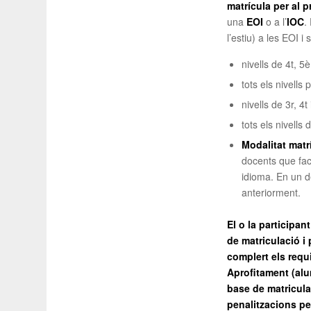
matrícula per al 
una
EOI
o a l’
IOC
.
l’estiu) a les EOI i
nivells de 4t, 5
tots els nivells 
nivells de 3r, 4
tots els nivells
Modalitat matrí
docents que faci
idioma. En un d
anteriorment.
El o la participa
de matriculació i 
complert els requi
Aprofitament (alu
base de matricula
penalitzacions per