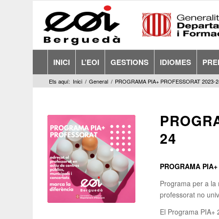
INICI
L’EOI
GESTIONS
IDIOMES
PRE
Ets aquí:
Inici
/
General
/
PROGRAMA PIA+ PROFESSORAT 2023-2
PROGRA
24
PROGRAMA PIA+
Programa per a la 
professorat no univ
El Programa PIA+