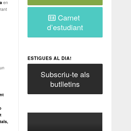
ra
en
rant
Carnet
d’estudiant
ESTIGUES AL DIA!
 un
Subscriu-te als
butlletins
nt
o
t
tals,