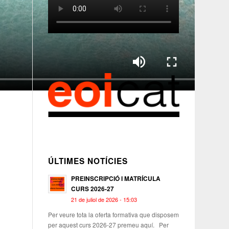
ÚLTIMES NOTÍCIES
PREINSCRIPCIÓ I MATRÍCULA
CURS 2026-27
21 de juliol de 2026 - 15:03
Per veure tota la oferta formativa que disposem
per aquest curs 2026-27 premeu aquí. Per