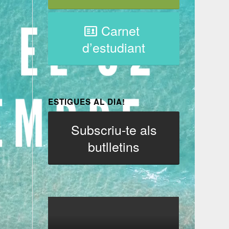
Carnet
d’estudiant
ESTIGUES AL DIA!
Subscriu-te als
butlletins