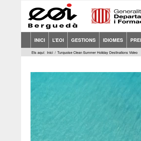
INICI
L’EOI
GESTIONS
IDIOMES
PRE
Ets aquí:
Inici
/
Turquoise Clean Summer Holiday Destinations Video