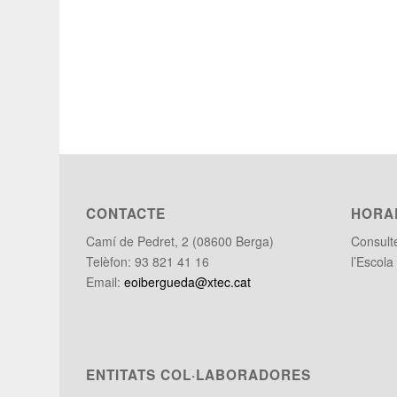
CONTACTE
HORA
Camí de Pedret, 2 (08600 Berga)
Consul
Telèfon: 93 821 41 16
l’Escola
Email:
eoibergueda@xtec.cat
ENTITATS COL·LABORADORES