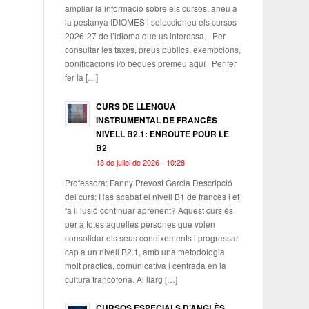
ampliar la informació sobre els cursos, aneu a
la pestanya IDIOMES i seleccioneu els cursos
2026-27 de l’idioma que us interessa. Per
consultar les taxes, preus públics, exempcions,
bonificacions i/o beques premeu aquí Per fer
fer la […]
CURS DE LLENGUA
INSTRUMENTAL DE FRANCÈS
NIVELL B2.1: ENROUTE POUR LE
B2
13 de juliol de 2026 - 10:28
Professora: Fanny Prevost Garcia Descripció
del curs: Has acabat el nivell B1 de francès i et
fa il·lusió continuar aprenent? Aquest curs és
per a totes aquelles persones que volen
consolidar els seus coneixements i progressar
cap a un nivell B2.1, amb una metodologia
molt pràctica, comunicativa i centrada en la
cultura francòfona. Al llarg […]
CURSOS ESPECIALS D’ANGLÈS