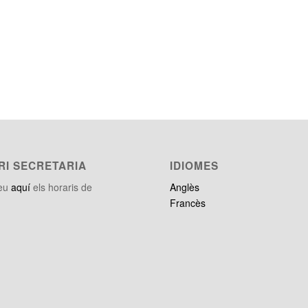
RI SECRETARIA
IDIOMES
teu
aquí
els horaris de
Anglès
Francès