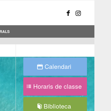
URALS
Calendari
Horaris de classe
Biblioteca