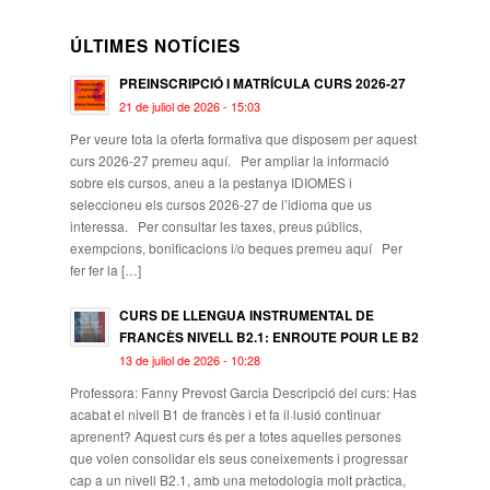
ÚLTIMES NOTÍCIES
PREINSCRIPCIÓ I MATRÍCULA CURS 2026-27
21 de juliol de 2026 - 15:03
Per veure tota la oferta formativa que disposem per aquest
curs 2026-27 premeu aquí. Per ampliar la informació
sobre els cursos, aneu a la pestanya IDIOMES i
seleccioneu els cursos 2026-27 de l’idioma que us
interessa. Per consultar les taxes, preus públics,
exempcions, bonificacions i/o beques premeu aquí Per
fer fer la […]
CURS DE LLENGUA INSTRUMENTAL DE
FRANCÈS NIVELL B2.1: ENROUTE POUR LE B2
13 de juliol de 2026 - 10:28
Professora: Fanny Prevost Garcia Descripció del curs: Has
acabat el nivell B1 de francès i et fa il·lusió continuar
aprenent? Aquest curs és per a totes aquelles persones
que volen consolidar els seus coneixements i progressar
cap a un nivell B2.1, amb una metodologia molt pràctica,