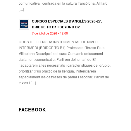
comunicativa i centrada en la cultura francòfona. Al llarg
[…]
CURSOS ESPECIALS D’ANGLÈS 2026-27:
BRIDGE TO B1 i BEYOND B2
7 de juliol de 2026 - 12:00
CURS DE LLENGUA INSTRUMENTAL DE NIVELL
INTERMEDI (BRIDGE TO B1) Professora: Teresa Rius
Villaplana Descripció del curs: Curs amb enfocament
clarament comunicatiu. Partirem del temari de B1 i
l’adaptarem a les necessitats i característiques del grup p,
prioritzant l’ús pràctic de la llengua. Potenciarem
especialment les destreses de parlar i escoltar. Partint de
textos i […]
FACEBOOK