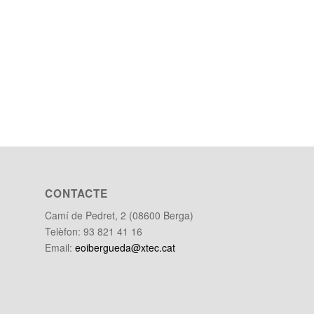
CONTACTE
Camí de Pedret, 2 (08600 Berga)
Telèfon: 93 821 41 16
Email:
eoibergueda@xtec.cat