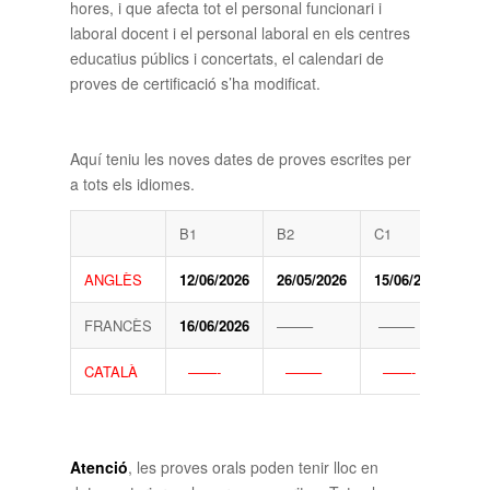
hores, i que afecta tot el personal funcionari i
laboral docent i el personal laboral en els centres
educatius públics i concertats, el calendari de
proves de certificació s’ha modificat.
Aquí teniu les noves dates de proves escrites per
a tots els idiomes.
B1
B2
C1
C2
ANGLÈS
12/06/2026
26/05/2026
15/06/2026
—
FRANCÈS
16/06/2026
——–
——–
—
CATALÀ
——-
——–
——-
08
Atenció
, les proves orals poden tenir lloc en