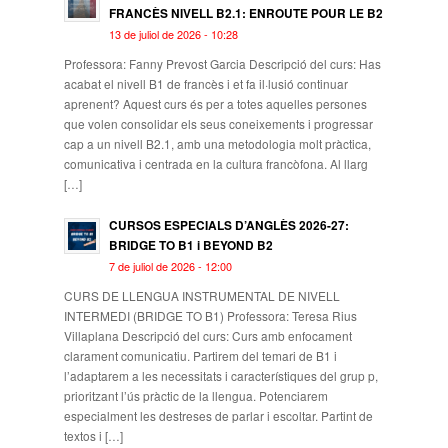
FRANCÈS NIVELL B2.1: ENROUTE POUR LE B2
13 de juliol de 2026 - 10:28
Professora: Fanny Prevost Garcia Descripció del curs: Has
acabat el nivell B1 de francès i et fa il·lusió continuar
aprenent? Aquest curs és per a totes aquelles persones
que volen consolidar els seus coneixements i progressar
cap a un nivell B2.1, amb una metodologia molt pràctica,
comunicativa i centrada en la cultura francòfona. Al llarg
[…]
CURSOS ESPECIALS D’ANGLÈS 2026-27:
BRIDGE TO B1 i BEYOND B2
7 de juliol de 2026 - 12:00
CURS DE LLENGUA INSTRUMENTAL DE NIVELL
INTERMEDI (BRIDGE TO B1) Professora: Teresa Rius
Villaplana Descripció del curs: Curs amb enfocament
clarament comunicatiu. Partirem del temari de B1 i
l’adaptarem a les necessitats i característiques del grup p,
prioritzant l’ús pràctic de la llengua. Potenciarem
especialment les destreses de parlar i escoltar. Partint de
textos i […]