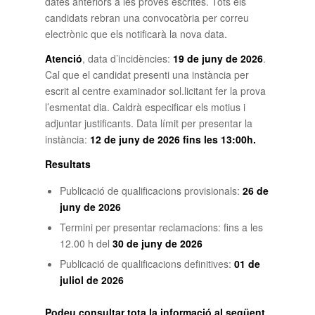
dates anteriors a les proves escrites. Tots els
candidats rebran una convocatòria per correu
electrònic que els notificarà la nova data.
Atenció
, data d’incidències:
19 de juny de 2026
.
Cal que el candidat presenti una instància per
escrit al centre examinador sol.licitant fer la prova
l’esmentat dia. Caldrà especificar els motius i
adjuntar justificants. Data límit per presentar la
instància:
12 de juny de 2026 fins les 13:00h.
Resultats
Publicació de qualificacions provisionals:
26 de
juny de 2026
Termini per presentar reclamacions: fins a les
12.00 h del
30 de juny de 2026
Publicació de qualificacions definitives:
01 de
juliol de 2026
Podeu consultar tota la informació al següent