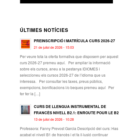
ÚLTIMES NOTÍCIES
PREINSCRIPCIÓ I MATRÍCULA CURS 2026-27
21 de juliol de 2026 - 15:03
Per veure tota la oferta formativa que disposem per aquest
curs 2026-27 premeu aquí. Per ampliar la informació
sobre els cursos, aneu a la pestanya IDIOMES i
seleccioneu els cursos 2026-27 de l’idioma que us
interessa. Per consultar les taxes, preus públics,
exempcions, bonificacions i/o beques premeu aquí Per
fer fer la […]
CURS DE LLENGUA INSTRUMENTAL DE
FRANCÈS NIVELL B2.1: ENROUTE POUR LE B2
13 de juliol de 2026 - 10:28
Professora: Fanny Prevost Garcia Descripció del curs: Has
acabat el nivell B1 de francès i et fa il·lusió continuar