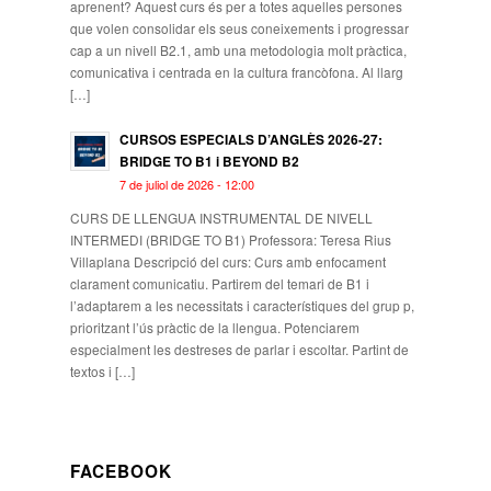
aprenent? Aquest curs és per a totes aquelles persones
que volen consolidar els seus coneixements i progressar
cap a un nivell B2.1, amb una metodologia molt pràctica,
comunicativa i centrada en la cultura francòfona. Al llarg
[…]
CURSOS ESPECIALS D’ANGLÈS 2026-27:
BRIDGE TO B1 i BEYOND B2
7 de juliol de 2026 - 12:00
CURS DE LLENGUA INSTRUMENTAL DE NIVELL
INTERMEDI (BRIDGE TO B1) Professora: Teresa Rius
Villaplana Descripció del curs: Curs amb enfocament
clarament comunicatiu. Partirem del temari de B1 i
l’adaptarem a les necessitats i característiques del grup p,
prioritzant l’ús pràctic de la llengua. Potenciarem
especialment les destreses de parlar i escoltar. Partint de
textos i […]
FACEBOOK