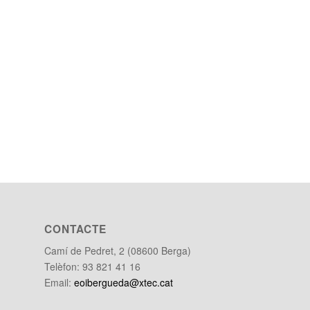
CONTACTE
Camí de Pedret, 2 (08600 Berga)
Telèfon: 93 821 41 16
Email:
eoibergueda@xtec.cat