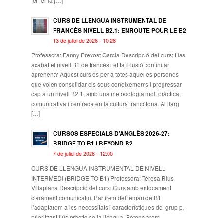
fer fer la […]
CURS DE LLENGUA INSTRUMENTAL DE
FRANCÈS NIVELL B2.1: ENROUTE POUR LE B2
13 de juliol de 2026 - 10:28
Professora: Fanny Prevost Garcia Descripció del curs: Has
acabat el nivell B1 de francès i et fa il·lusió continuar
aprenent? Aquest curs és per a totes aquelles persones
que volen consolidar els seus coneixements i progressar
cap a un nivell B2.1, amb una metodologia molt pràctica,
comunicativa i centrada en la cultura francòfona. Al llarg
[…]
CURSOS ESPECIALS D’ANGLÈS 2026-27:
BRIDGE TO B1 i BEYOND B2
7 de juliol de 2026 - 12:00
CURS DE LLENGUA INSTRUMENTAL DE NIVELL
INTERMEDI (BRIDGE TO B1) Professora: Teresa Rius
Villaplana Descripció del curs: Curs amb enfocament
clarament comunicatiu. Partirem del temari de B1 i
l’adaptarem a les necessitats i característiques del grup p,
prioritzant l’ús pràctic de la llengua. Potenciarem