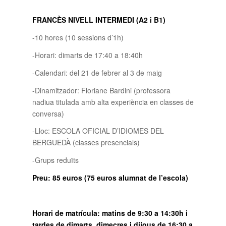
FRANCÈS NIVELL INTERMEDI (A2 i B1)
-10 hores (10 sessions d’1h)
-Horari: dimarts de 17:40 a 18:40h
-Calendari: del 21 de febrer al 3 de maig
-Dinamitzador: Floriane Bardini (professora
nadiua titulada amb alta experiència en classes de
conversa)
-Lloc: ESCOLA OFICIAL D’IDIOMES DEL
BERGUEDÀ (classes presencials)
-Grups reduïts
Preu: 85 euros (75 euros alumnat de l’escola)
Horari de matrícula: matins de 9:30 a 14:30h i
tardes de dimarts, dimecres i dijous de 16:30 a