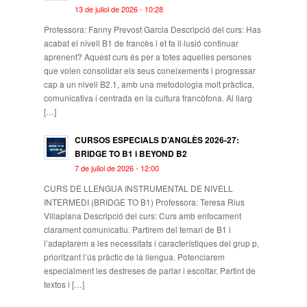
13 de juliol de 2026 - 10:28
Professora: Fanny Prevost Garcia Descripció del curs: Has
acabat el nivell B1 de francès i et fa il·lusió continuar
aprenent? Aquest curs és per a totes aquelles persones
que volen consolidar els seus coneixements i progressar
cap a un nivell B2.1, amb una metodologia molt pràctica,
comunicativa i centrada en la cultura francòfona. Al llarg
[…]
CURSOS ESPECIALS D’ANGLÈS 2026-27:
BRIDGE TO B1 i BEYOND B2
7 de juliol de 2026 - 12:00
CURS DE LLENGUA INSTRUMENTAL DE NIVELL
INTERMEDI (BRIDGE TO B1) Professora: Teresa Rius
Villaplana Descripció del curs: Curs amb enfocament
clarament comunicatiu. Partirem del temari de B1 i
l’adaptarem a les necessitats i característiques del grup p,
prioritzant l’ús pràctic de la llengua. Potenciarem
especialment les destreses de parlar i escoltar. Partint de
textos i […]