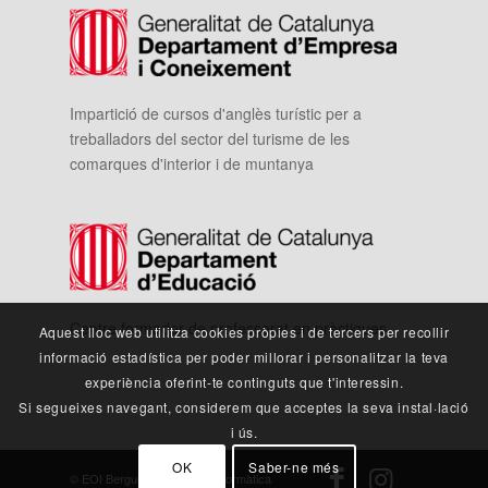
Impartició de cursos d'anglès turístic per a
treballadors del sector del turisme de les
comarques d'interior i de muntanya
Centre formador de professorat en pràctiques
Aquest lloc web utilitza cookies pròpies i de tercers per recollir
informació estadística per poder millorar i personalitzar la teva
experiència oferint-te continguts que t'interessin.
Si segueixes navegant, considerem que acceptes la seva instal·lació
i ús.
OK
Saber-ne més
© EOI Berguedà -
Ergates Informàtica