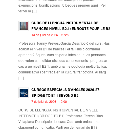
exempcions, bonificacions i/o beques premeu aquí Per
fer fer la […]
CURS DE LLENGUA INSTRUMENTAL DE
FRANCÈS NIVELL B2.1: ENROUTE POUR LE B2
13 de juliol de 2026 - 10:28
Professora: Fanny Prevost Garcia Descripció del curs: Has
acabat el nivell B1 de francès i et fa il·lusió continuar
aprenent? Aquest curs és per a totes aquelles persones
que volen consolidar els seus coneixements i progressar
cap a un nivell B2.1, amb una metodologia molt pràctica,
comunicativa i centrada en la cultura francòfona. Al llarg
[…]
CURSOS ESPECIALS D’ANGLÈS 2026-27:
BRIDGE TO B1 i BEYOND B2
7 de juliol de 2026 - 12:00
CURS DE LLENGUA INSTRUMENTAL DE NIVELL
INTERMEDI (BRIDGE TO B1) Professora: Teresa Rius
Villaplana Descripció del curs: Curs amb enfocament
clarament comunicatiu. Partirem del temari de B1 i