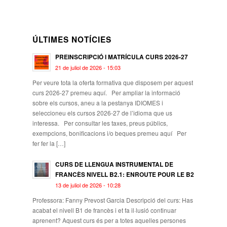
ÚLTIMES NOTÍCIES
PREINSCRIPCIÓ I MATRÍCULA CURS 2026-27
21 de juliol de 2026 - 15:03
Per veure tota la oferta formativa que disposem per aquest
curs 2026-27 premeu aquí. Per ampliar la informació
sobre els cursos, aneu a la pestanya IDIOMES i
seleccioneu els cursos 2026-27 de l’idioma que us
interessa. Per consultar les taxes, preus públics,
exempcions, bonificacions i/o beques premeu aquí Per
fer fer la […]
CURS DE LLENGUA INSTRUMENTAL DE
FRANCÈS NIVELL B2.1: ENROUTE POUR LE B2
13 de juliol de 2026 - 10:28
Professora: Fanny Prevost Garcia Descripció del curs: Has
acabat el nivell B1 de francès i et fa il·lusió continuar
aprenent? Aquest curs és per a totes aquelles persones