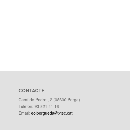
CONTACTE
Camí de Pedret, 2 (08600 Berga)
Telèfon: 93 821 41 16
Email:
eoibergueda@xtec.cat