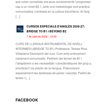
que volen consolidar els seus coneixements i progressar
cap a un nivell B2.1, amb una metodologia molt pràctica,
comunicativa i centrada en la cultura francòfona. Al llarg
[…]
CURSOS ESPECIALS D’ANGLÈS 2026-27:
BRIDGE TO B1 i BEYOND B2
7 de juliol de 2026 - 12:00
CURS DE LLENGUA INSTRUMENTAL DE NIVELL
INTERMEDI (BRIDGE TO B1) Professora: Teresa Rius
Villaplana Descripció del curs: Curs amb enfocament
clarament comunicatiu. Partirem del temari de B1 i
l’adaptarem a les necessitats i característiques del grup p,
prioritzant l’ús pràctic de la llengua. Potenciarem
especialment les destreses de parlar i escoltar. Partint de
textos i […]
FACEBOOK