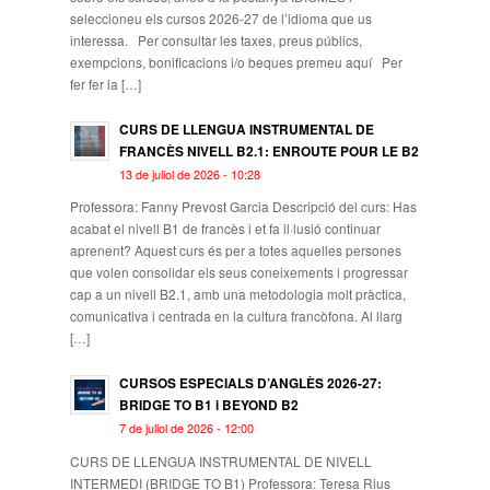
seleccioneu els cursos 2026-27 de l’idioma que us
interessa. Per consultar les taxes, preus públics,
exempcions, bonificacions i/o beques premeu aquí Per
fer fer la […]
CURS DE LLENGUA INSTRUMENTAL DE
FRANCÈS NIVELL B2.1: ENROUTE POUR LE B2
13 de juliol de 2026 - 10:28
Professora: Fanny Prevost Garcia Descripció del curs: Has
acabat el nivell B1 de francès i et fa il·lusió continuar
aprenent? Aquest curs és per a totes aquelles persones
que volen consolidar els seus coneixements i progressar
cap a un nivell B2.1, amb una metodologia molt pràctica,
comunicativa i centrada en la cultura francòfona. Al llarg
[…]
CURSOS ESPECIALS D’ANGLÈS 2026-27:
BRIDGE TO B1 i BEYOND B2
7 de juliol de 2026 - 12:00
CURS DE LLENGUA INSTRUMENTAL DE NIVELL
INTERMEDI (BRIDGE TO B1) Professora: Teresa Rius